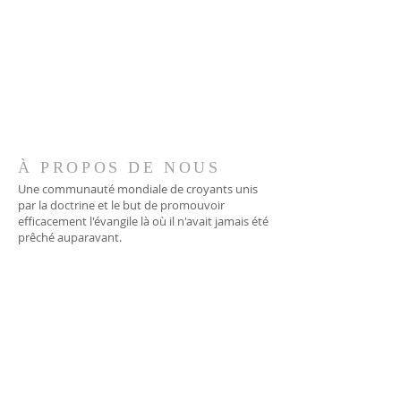
À PROPOS DE NOUS
Une communauté mondiale de croyants unis
par la doctrine et le but de promouvoir
efficacement l'évangile là où il n'avait jamais été
prêché auparavant.
ADRESSE
706-955-4916
PO BOX 507
Louisville, GA 30434