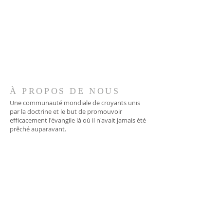
À PROPOS DE NOUS
Une communauté mondiale de croyants unis
par la doctrine et le but de promouvoir
efficacement l'évangile là où il n'avait jamais été
prêché auparavant.
ADRESSE
706-955-4916
PO BOX 507
Louisville, GA 30434