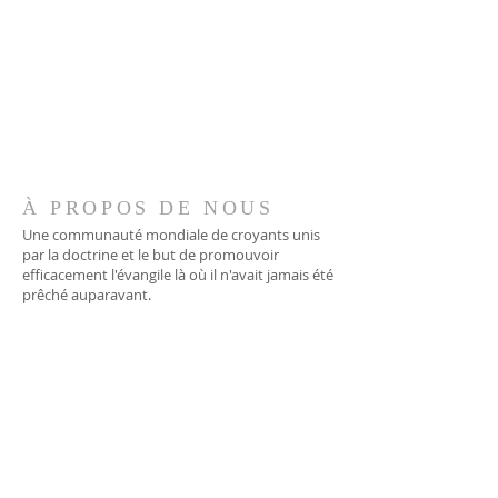
À PROPOS DE NOUS
Une communauté mondiale de croyants unis
par la doctrine et le but de promouvoir
efficacement l'évangile là où il n'avait jamais été
prêché auparavant.
ADRESSE
706-955-4916
PO BOX 507
Louisville, GA 30434