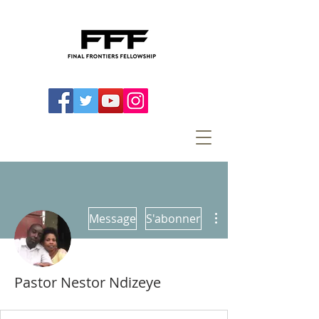
Plus d'actions
Message
S'abonner
Pastor Nestor Ndizeye