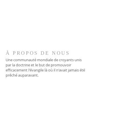
À PROPOS DE NOUS
Une communauté mondiale de croyants unis
par la doctrine et le but de promouvoir
efficacement l'évangile là où il n'avait jamais été
prêché auparavant.
ADRESSE
706-955-4916
PO BOX 507
Louisville, GA 30434