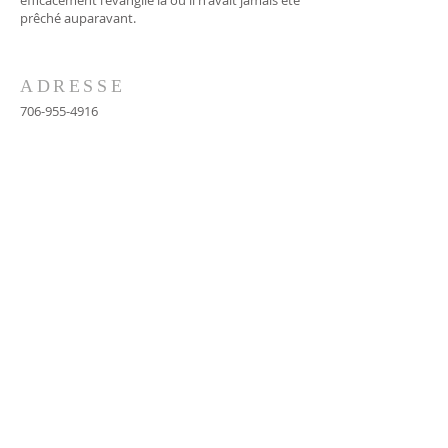
efficacement l'évangile là où il n'avait jamais été
prêché auparavant.
ADRESSE
706-955-4916
PO BOX 507
Louisville, GA 30434
support@finalfrontiers.world
REJOIGNEZ-NOUS
© 2019 Final Frontiers Foundation,
Inc.