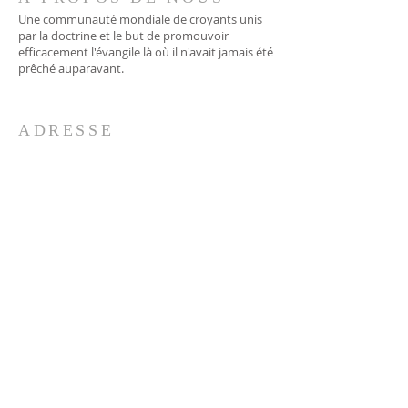
Une communauté mondiale de croyants unis
par la doctrine et le but de promouvoir
efficacement l'évangile là où il n'avait jamais été
prêché auparavant.
ADRESSE
706-955-4916
PO BOX 507
Louisville, GA 30434
support@finalfrontiers.world
REJOIGNEZ-NOUS
© 2019 Final Frontiers Foundation,
Inc.