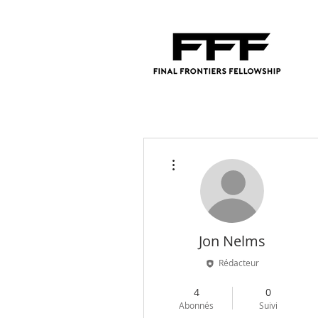
Plus d'actions
Jon Nelms
Rédacteur
Admin
+
4
4
0
Abonnés
Suivi