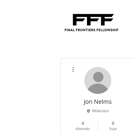
Plus d'actions
Jon Nelms
Rédacteur
Admin
+
4
4
0
Abonnés
Suivi