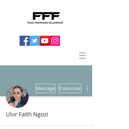
Plus d'actions
Message
S'abonner
Ulor Faith Ngozi