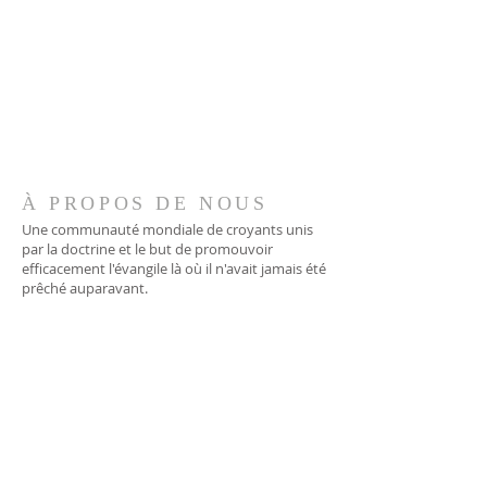
À PROPOS DE NOUS
Une communauté mondiale de croyants unis
par la doctrine et le but de promouvoir
efficacement l'évangile là où il n'avait jamais été
prêché auparavant.
ADRESSE
706-955-4916
PO BOX 507
Louisville, GA 30434