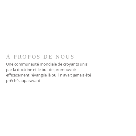
À PROPOS DE NOUS
Une communauté mondiale de croyants unis
par la doctrine et le but de promouvoir
efficacement l'évangile là où il n'avait jamais été
prêché auparavant.
ADRESSE
706-955-4916
PO BOX 507
Louisville, GA 30434