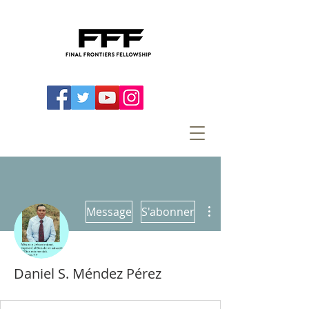
Plus d'actions
Message
S'abonner
Daniel S. Méndez Pérez