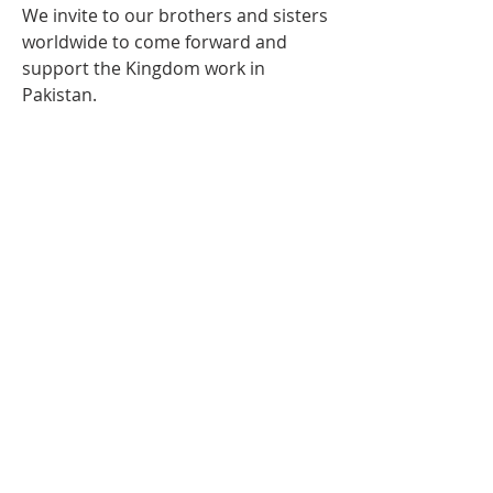
We invite to our brothers and sisters 
worldwide to come forward and 
support the Kingdom work in 
Pakistan. 
À PROPOS DE NOUS
Une communauté mondiale de croyants unis
par la doctrine et le but de promouvoir
efficacement l'évangile là où il n'avait jamais été
prêché auparavant.
ADRESSE
706-955-4916
PO BOX 507
Louisville, GA 30434
support@finalfrontiers.world