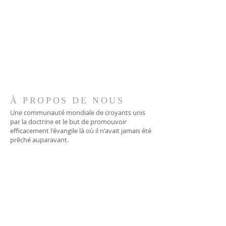
À PROPOS DE NOUS
Une communauté mondiale de croyants unis
par la doctrine et le but de promouvoir
efficacement l'évangile là où il n'avait jamais été
prêché auparavant.
ADRESSE
706-955-4916
PO BOX 507
Louisville, GA 30434