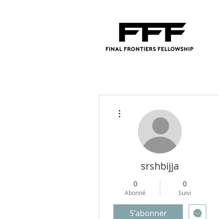
Plus d'actions
srshbijja
0
0
Abonné
Suivi
S'abonner