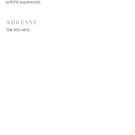
prêché auparavant.
ADRESSE
706-955-4916
PO BOX 507
Louisville, GA 30434
support@finalfrontiers.world
REJOIGNEZ-NOUS
© 2019 Final Frontiers Foundation,
Inc.