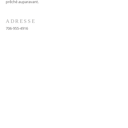
prêché auparavant.
ADRESSE
706-955-4916
PO BOX 507
Louisville, GA 30434
support@finalfrontiers.world
REJOIGNEZ-NOUS
© 2019 Final Frontiers Foundation,
Inc.