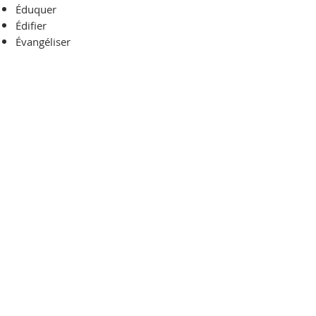
Éduquer
Édifier
Évangéliser
À PROPOS DE NOUS
Une communauté mondiale de croyants unis
par la doctrine et le but de promouvoir
efficacement l'évangile là où il n'avait jamais été
prêché auparavant.