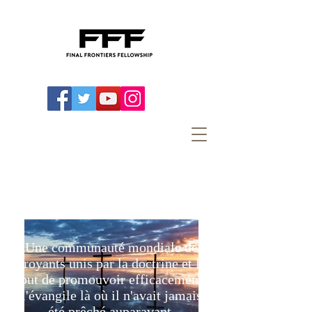
Une communauté mondiale de
croyants unis par la doctrine et le
but de promouvoir efficacement
l'évangile là où il n'avait jamais
été prêché auparavant.​