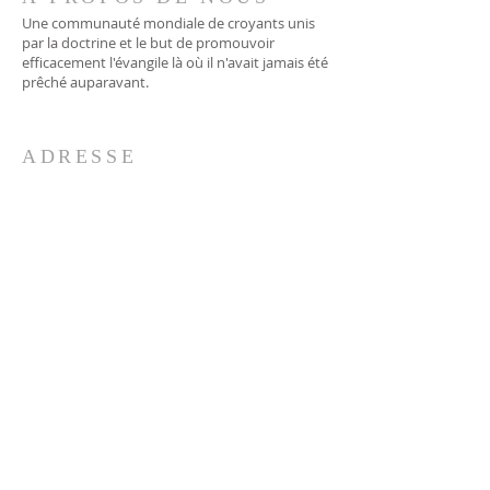
Une communauté mondiale de croyants unis
par la doctrine et le but de promouvoir
efficacement l'évangile là où il n'avait jamais été
prêché auparavant.
ADRESSE
706-955-4916
PO BOX 507
Louisville, GA 30434
support@finalfrontiers.world
REJOIGNEZ-NOUS
© 2019 Final Frontiers Foundation,
Inc.