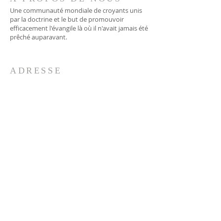
Une communauté mondiale de croyants unis
par la doctrine et le but de promouvoir
efficacement l'évangile là où il n'avait jamais été
prêché auparavant.
ADRESSE
706-955-4916
PO BOX 507
Louisville, GA 30434
support@finalfrontiers.world
REJOIGNEZ-NOUS
© 2019 Final Frontiers Foundation,
Inc.